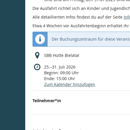
Die Ausfahrt richtet sich an Kinder und Jugendlich
Alle detaillierten Infos findest du auf der Seite
Inf
Etwa 4 Wochen vor Ausfahrtenbeginn erhaltet ihr 
Der Buchungszeitraum für diese Veranst
SBB Hütte Bielatal
bis
25.
–
31. Juli 2026
Beginn:
09:00
Uhr
Ende:
15:00
Uhr
Zum Kalender hinzufügen
Produkte
Teilnehmer*in
Unkategorisierte
Produkte