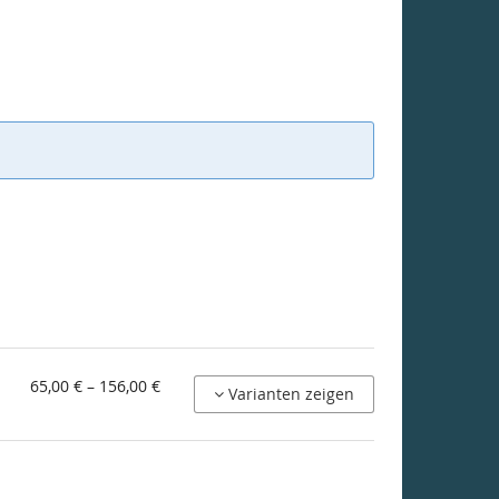
von
65,00 € – 156,00 €
Varianten zeigen
65,00 €
bis
156,00 €