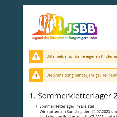
Zum
Haupt-
Inhalt
springen
Bitte melde nur deine eigenen Kinder a
Die Anmeldung minderjähriger Teilnehm
1. Sommerkletterlager 20
Sommerkletterlager im Bielatal
Wir starten am Samstag, den 25.07.2025 um
Und sind am Freitag, den 31.07.2025 sind w