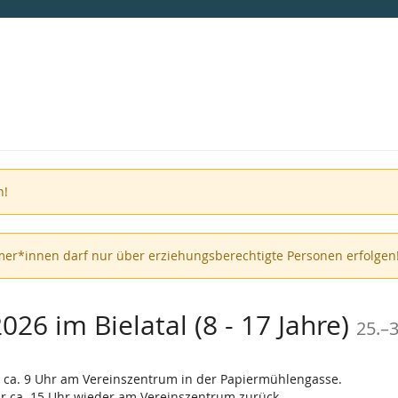
n!
er*innen darf nur über erziehungsberechtigte Personen erfolgen
b
26 im Bielatal (8 - 17 Jahre)
25.
–
3
 ca. 9 Uhr am Vereinszentrum in der Papiermühlengasse.
ir ca. 15 Uhr wieder am Vereinszentrum zurück.