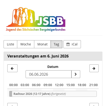
Zum
Jugend
Haupt-
Inhalt
des
springen
Sächsischen
Bergsteigerbund
e.
Liste
Woche
Monat
Tag
iCal
V.
Veranstaltungen am 6. Juni 2026
Datum
Datum
zur
Anzeige
00:00
03:00
06:00
09:00
12:00
15:00
18:00
21:00
auswählen
Radtour 2026 (12-17 Jahre)
(fortgesetzt)