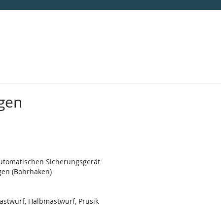
gen
utomatischen Sicherungsgerät
gen (Bohrhaken)
stwurf, Halbmastwurf, Prusik