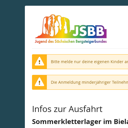
Zum
Haupt-
Inhalt
springen
Bitte melde nur deine eigenen Kinder a
Die Anmeldung minderjähriger Teilnehm
Infos zur Ausfahrt
Sommerkletterlager im Bielat