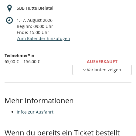
SBB Hütte Bielatal
bis
1.
–
7. August 2026
Beginn:
09:00
Uhr
Ende:
15:00
Uhr
Zum Kalender hinzufügen
Produkte
Teilnehmer*in
Unkategorisierte
von
65,00 € – 156,00 €
AUSVERKAUFT
65,00 €
Produkte
Varianten zeigen
bis
156,00 €
Mehr Informationen
Infos zur Ausfahrt
Wenn du bereits ein Ticket bestellt