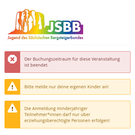
Zum
Haupt-
Inhalt
springen
Fehler:
Der Buchungszeitraum für diese Veranstaltung
ist beendet.
Bitte melde nur deine eigenen Kinder an!
Die Anmeldung minderjähriger
Teilnehmer*innen darf nur über
erziehungsberechtigte Personen erfolgen!